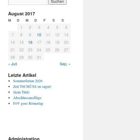
August 2017
M
D
M
D
F
S
S
1
2
3
4
5
6
7
8
9
10
11
12
13
14
15
16
17
18
19
20
21
22
23
24
25
26
27
28
29
30
31
« Juli
Sep. »
Letzte Artikel
Sommerferien 2026
Zeit TSCHÜSS zu sagen!
(kein Titel)
Abschlussausflüge
FöV goes Römertag
Administration