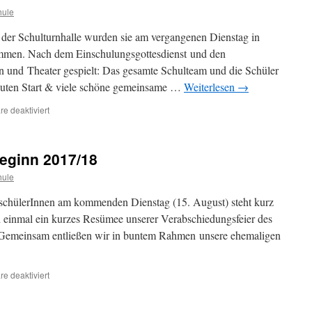
hule
 der Schulturnhalle wurden sie am vergangenen Dienstag in
mmen. Nach dem Einschulungsgottesdienst und den
und Theater gespielt: Das gesamte Schulteam und die Schüler
guten Start & viele schöne gemeinsame …
Weiterlesen
→
für
e deaktiviert
Wir
heißen
unsere
beginn 2017/18
neuen
Erstklässler
hule
schülerInnen am kommenden Dienstag (15. August) steht kurz
ch einmal ein kurzes Resümee unserer Verabschiedungsfeier des
.Gemeinsam entließen wir in buntem Rahmen unsere ehemaligen
für
e deaktiviert
Kurz
vor
Schuljahresbeginn