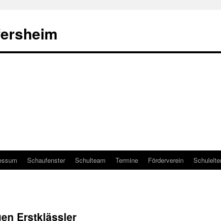
fersheim
essum
Schaufenster
Schulteam
Termine
Förderverein
Schulelte
en Erstklässler