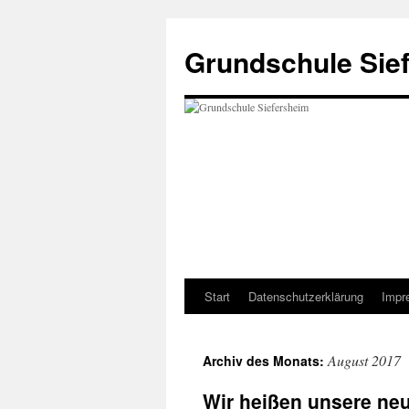
Zum
Inhalt
Grundschule Sie
springen
Start
Datenschutzerklärung
Impr
August 2017
Archiv des Monats:
Wir heißen unsere neu