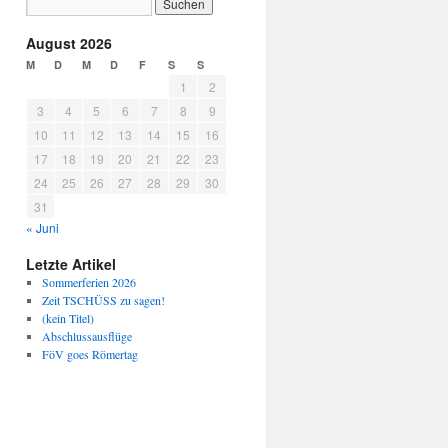
August 2026
M
D
M
D
F
S
S
1
2
3
4
5
6
7
8
9
10
11
12
13
14
15
16
17
18
19
20
21
22
23
24
25
26
27
28
29
30
31
« Juni
Letzte Artikel
Sommerferien 2026
Zeit TSCHÜSS zu sagen!
(kein Titel)
Abschlussausflüge
FöV goes Römertag