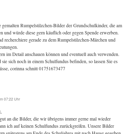
die gemalten Rumpelstilzchen-Bilder der Grundschulkinder, die am
n und würde diese gern käuflich oder gegen Spende erwerben.
 und recherchiere gerade zu dem Rumpelstilzchen-Märchen und
deutungen.
gern im Detail anschauen können und eventuell auch verwenden.
d sie sich noch in einem Schulfundus befinden, so lassen Sie es
rüsse, corinna schnitt 01751673477
um 07:22 Uhr
,
 gut an die Bilder, die wir übrigens immer gerne mal wieder
nn ich auf keinen Schulfundus zurückgreifen. Unsere Bilder
rn spätestens am Ende des Schuljahres mit nach Hause gegeben.