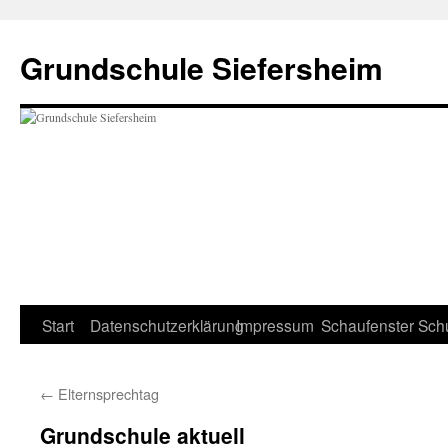
Zum
Inhalt
Grundschule Siefersheim
springen
Start
Datenschutzerklärung
Impressum
Schaufenster
Sch
←
Elternsprechtag
Grundschule aktuell