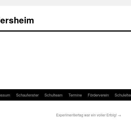
fersheim
essum
Schaufenster
Schulteam
Termine
Förderverein
Schulelte
Experimentiertag war ein voller Erfolg!
→