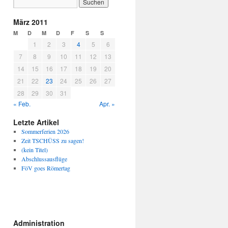
März 2011
M
D
M
D
F
S
S
1
2
3
4
5
6
7
8
9
10
11
12
13
14
15
16
17
18
19
20
21
22
23
24
25
26
27
28
29
30
31
« Feb.
Apr. »
Letzte Artikel
Sommerferien 2026
Zeit TSCHÜSS zu sagen!
(kein Titel)
Abschlussausflüge
FöV goes Römertag
Administration