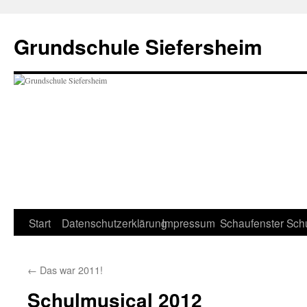
Zum
Inhalt
Grundschule Siefersheim
springen
Start
Datenschutzerklärung
Impressum
Schaufenster
Sch
←
Das war 2011!
Schulmusical 2012