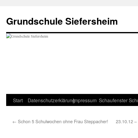
Zum
Inhalt
Grundschule Siefersheim
springen
Start
Datenschutzerklärung
Impressum
Schaufenster
Sch
←
Schon 5 Schulwochen ohne Frau Steppacher!
23.10.12 –