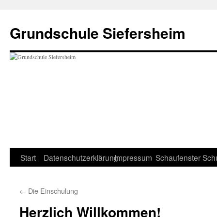
Zum
Inhalt
Grundschule Siefersheim
springen
Start
Datenschutzerklärung
Impressum
Schaufenster
Sch
←
Die Einschulung
Herzlich Willkommen!