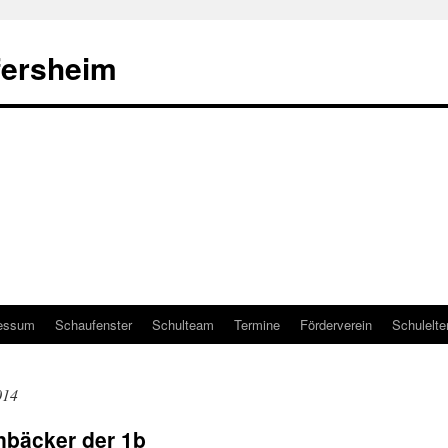
fersheim
essum
Schaufenster
Schulteam
Termine
Förderverein
Schulelte
014
enbäcker der 1b