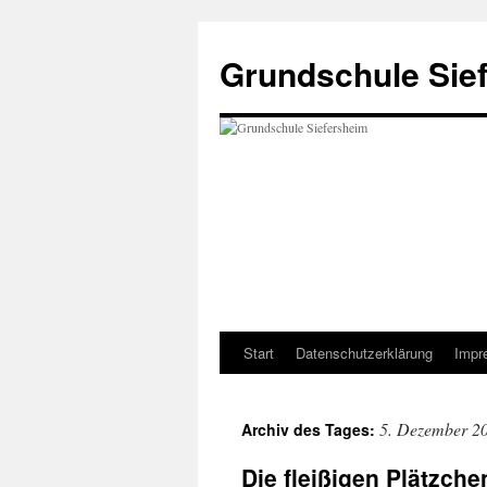
Zum
Inhalt
Grundschule Sie
springen
Start
Datenschutzerklärung
Impr
5. Dezember 2
Archiv des Tages:
Die fleißigen Plätzch