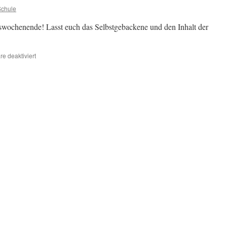
Schule
wochenende! Lasst euch das Selbstgebackene und den Inhalt der
für
e deaktiviert
Die
fleißigen
Plätzchenbäcker
der
1b