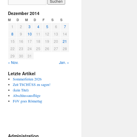
Dezember 2014
M
D
M
D
F
S
S
1
2
3
4
5
6
7
8
9
10
11
12
13
14
15
16
17
18
19
20
21
22
23
24
25
26
27
28
29
30
31
« Nov.
Jan. »
Letzte Artikel
Sommerferien 2026
Zeit TSCHÜSS zu sagen!
(kein Titel)
Abschlussausflüge
FöV goes Römertag
Administration