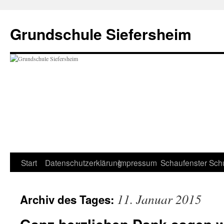
Zum
Inhalt
Grundschule Siefersheim
springen
Start
Datenschutzerklärung
Impressum
Schaufenster
Sch
11. Januar 2015
Archiv des Tages: