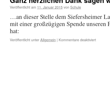
Ganz herzlichen Dank sagen w
Veröffentlicht am
11. Januar 2015
von
Schule
…an dieser Stelle dem Siefersheimer La
mit einer großzügigen Spende unseren 
hat:
für
Veröffentlicht unter
Allgemein
|
Kommentare deaktiviert
Ganz
herzlich
Dank
sagen
wir