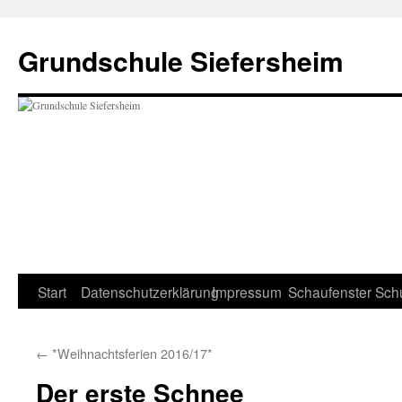
Zum
Inhalt
Grundschule Siefersheim
springen
Start
Datenschutzerklärung
Impressum
Schaufenster
Sch
←
*Weihnachtsferien 2016/17*
Der erste Schnee