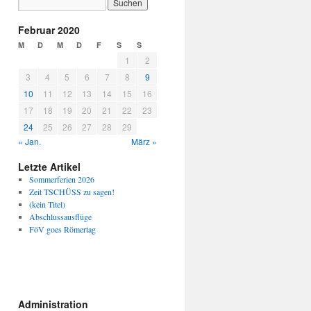
Februar 2020
M
D
M
D
F
S
S
1
2
3
4
5
6
7
8
9
10
11
12
13
14
15
16
17
18
19
20
21
22
23
24
25
26
27
28
29
« Jan.
März »
Letzte Artikel
Sommerferien 2026
Zeit TSCHÜSS zu sagen!
(kein Titel)
Abschlussausflüge
FöV goes Römertag
Administration