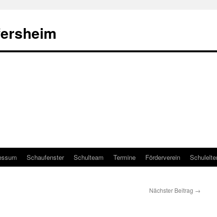
fersheim
essum
Schaufenster
Schulteam
Termine
Förderverein
Schulelte
Nächster Beitrag
→