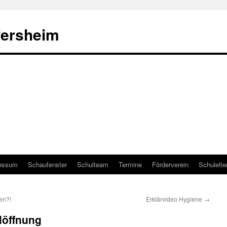
fersheim
essum
Schaufenster
Schulteam
Termine
Förderverein
Schulelte
en?!
Erklärvideo Hygiene
→
löffnung