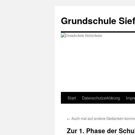
Zum
Inhalt
Grundschule Sie
springen
Start
Datenschutzerklärung
Impr
←
Auch mal auf andere Gedanken komm
Zur 1. Phase der Schu