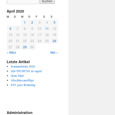
April 2020
M
D
M
D
F
S
S
1
2
3
4
5
6
7
8
9
10
11
12
13
14
15
16
17
18
19
20
21
22
23
24
25
26
27
28
29
30
« März
Mai »
Letzte Artikel
Sommerferien 2026
Zeit TSCHÜSS zu sagen!
(kein Titel)
Abschlussausflüge
FöV goes Römertag
Administration