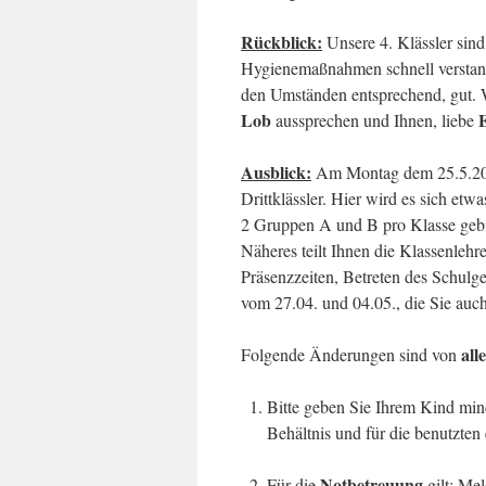
Rückblick:
Unsere 4. Klässler sin
Hygienemaßnahmen schnell verstande
den Umständen entsprechend, gut. 
Lob
aussprechen und Ihnen, liebe
Ausblick:
Am Montag dem 25.5.2020
Drittklässler. Hier wird es sich etw
2 Gruppen A und B pro Klasse gebi
Näheres teilt Ihnen die Klassenlehr
Präsenzzeiten, Betreten des Schulg
vom 27.04. und 04.05., die Sie auc
all
Folgende Änderungen sind von
Bitte geben Sie Ihrem Kind mi
Behältnis und für die benutzten 
Notbetreuung
Für die
gilt: Me