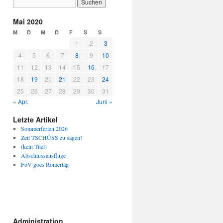
Mai 2020
M
D
M
D
F
S
S
1
2
3
4
5
6
7
8
9
10
11
12
13
14
15
16
17
18
19
20
21
22
23
24
25
26
27
28
29
30
31
« Apr.
Juni »
Letzte Artikel
Sommerferien 2026
Zeit TSCHÜSS zu sagen!
(kein Titel)
Abschlussausflüge
FöV goes Römertag
Administration