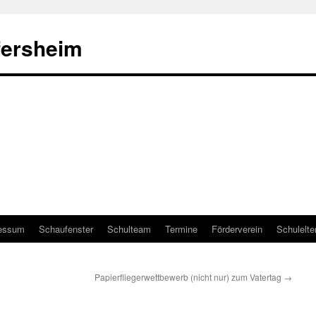
fersheim
essum
Schaufenster
Schulteam
Termine
Förderverein
Schulelte
Papierfliegerwettbewerb (nicht nur) zum Vatertag
→