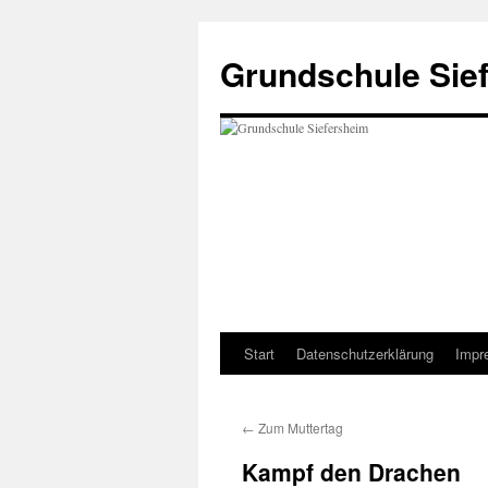
Zum
Inhalt
Grundschule Sie
springen
Start
Datenschutzerklärung
Impr
←
Zum Muttertag
Kampf den Drachen