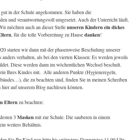
d gut in der Schule angekommen. Sie haben die
n und verantwortungsvoll umgesetzt. Auch der Unterricht läuft,
unseren Kindern ein
dickes
Wir möchten auch an dieser Stelle
Eltern
danken
, für die tolle Vorbereitung zu Hause
!
 starten wir dann mit der phasenweise Beschulung unserer
as anders verhalten, als bei den vierten Klassen: Es werden jeweils
ldet. Diese werden dann im wöchentlichen Wechsel beschult.
erin Ihres Kindes mit. Alle anderen Punkte (Hygieneregeln,
ebäudes…), die zu beachten sind, finden Sie in meinen Schreiben
h hier auf unserem Blog nachlesen können.
en Eltern
zu beachten:
Masken
ndesten 3
mit zur Schule. Die sauberen in einem
ein weiters Behältnis.
lden Sie Ihr Kind nun bitte bis spätestens Donnerstag 11.00 Uhr