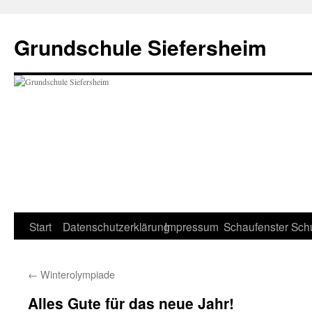
Zum
Inhalt
Grundschule Siefersheim
springen
Start
Datenschutzerklärung
Impressum
Schaufenster
Sch
←
Winterolympiade
Alles Gute für das neue Jahr!