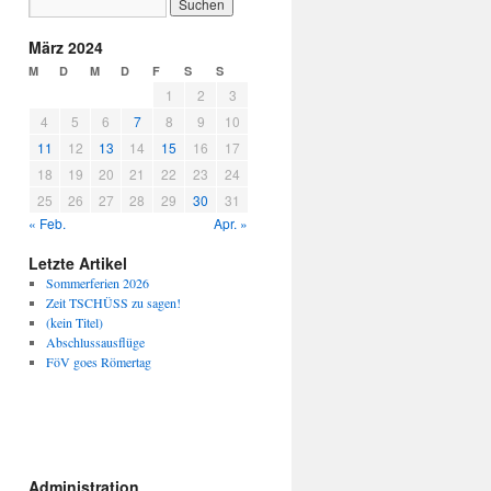
März 2024
M
D
M
D
F
S
S
1
2
3
4
5
6
7
8
9
10
11
12
13
14
15
16
17
18
19
20
21
22
23
24
25
26
27
28
29
30
31
« Feb.
Apr. »
Letzte Artikel
Sommerferien 2026
Zeit TSCHÜSS zu sagen!
(kein Titel)
Abschlussausflüge
FöV goes Römertag
Administration