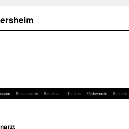
fersheim
essum
Schaufenster
Schulteam
Termine
Förderverein
Schulelte
narzt