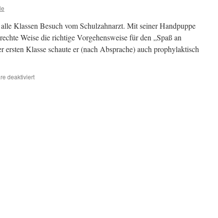
le
 alle Klassen Besuch vom Schulzahnarzt. Mit seiner Handpuppe
erechte Weise die richtige Vorgehensweise für den „Spaß an
 ersten Klasse schaute er (nach Absprache) auch prophylaktisch
für
e deaktiviert
Besuch
vom
Schulzahnarzt