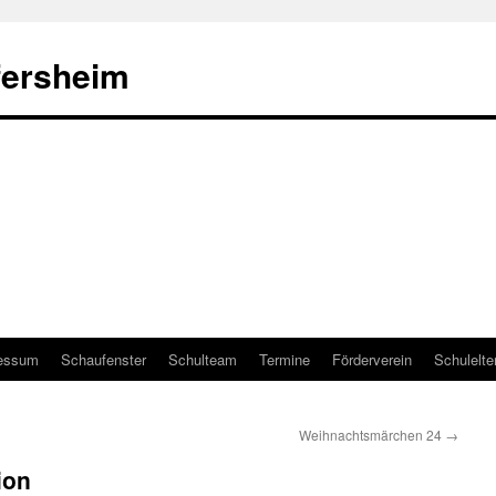
fersheim
essum
Schaufenster
Schulteam
Termine
Förderverein
Schulelte
Weihnachtsmärchen 24
→
ion