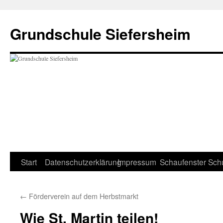
Zum
Inhalt
Grundschule Siefersheim
springen
Start
Datenschutzerklärung
Impressum
Schaufenster
Sch
←
Förderverein auf dem Herbstmarkt
Wie St. Martin teilen!