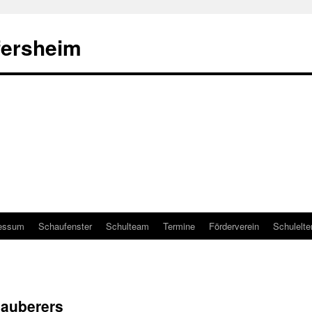
fersheim
essum
Schaufenster
Schulteam
Termine
Förderverein
Schulelte
zauberers