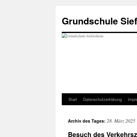
Zum
Inhalt
Grundschule Sie
springen
Start
Datenschutzerklärung
Impr
28. März 2025
Archiv des Tages:
Besuch des Verkehrs