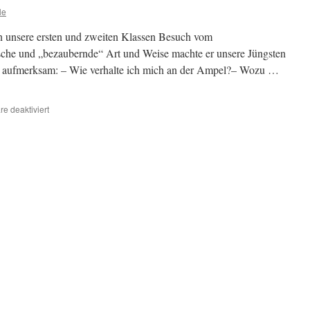
le
 unsere ersten und zweiten Klassen Besuch vom
ische und „bezaubernde“ Art und Weise machte er unsere Jüngsten
r aufmerksam: – Wie verhalte ich mich an der Ampel?– Wozu …
für
e deaktiviert
Besuch
des
Verkehrszauberers