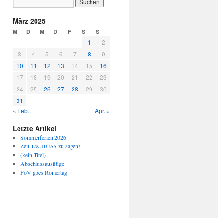
März 2025
M
D
M
D
F
S
S
1
2
3
4
5
6
7
8
9
10
11
12
13
14
15
16
17
18
19
20
21
22
23
24
25
26
27
28
29
30
31
« Feb.
Apr. »
Letzte Artikel
Sommerferien 2026
Zeit TSCHÜSS zu sagen!
(kein Titel)
Abschlussausflüge
FöV goes Römertag