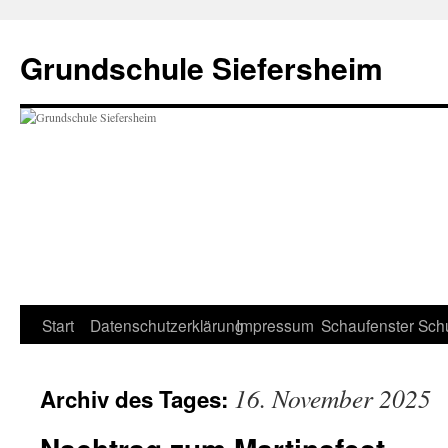
Zum
Inhalt
Grundschule Siefersheim
springen
Start
Datenschutzerklärung
Impressum
Schaufenster
Sch
16. November 2025
Archiv des Tages: