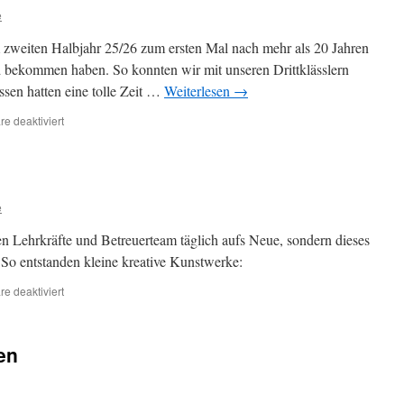
e
im zweiten Halbjahr 25/26 zum ersten Mal nach mehr als 20 Jahren
d bekommen haben. So konnten wir mit unseren Drittklässlern
en hatten eine tolle Zeit …
Weiterlesen
→
für
e deaktiviert
Schwimmunterricht
e
den Lehrkräfte und Betreuerteam täglich aufs Neue, sondern dieses
 So entstanden kleine kreative Kunstwerke:
für
e deaktiviert
Was
ist
denn
en
das?