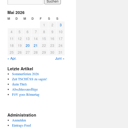
Mai 2026
M
D
M
D
F
S
S
1
2
3
4
5
6
7
8
9
10
11
12
13
14
15
16
17
18
19
20
21
22
23
24
25
26
27
28
29
30
31
« Apr.
Juni »
Letzte Artikel
Sommerferien 2026
Zeit TSCHÜSS zu sagen!
(kein Titel)
Abschlussausflüge
FöV goes Römertag
Administration
Anmelden
Eintrags-Feed