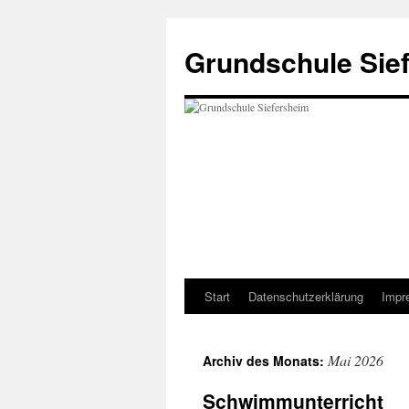
Zum
Inhalt
Grundschule Sie
springen
Start
Datenschutzerklärung
Impr
Mai 2026
Archiv des Monats:
Schwimmunterricht