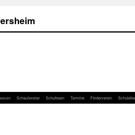
fersheim
essum
Schaufenster
Schulteam
Termine
Förderverein
Schulelte