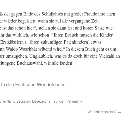
lässler gegen Ende des Schuljahres mit großer Freude ihre alten
r wieder begeistert, wenn sie auf die vergangene Zeit
 ist das schon hier“, stellen sie dann fest und hören Sätze wie:
ihr das wirklich, wie schön!“ Ihren Besuch nutzen die Kinder
rstklässlern (= ihren zukünftigen Patenkindern) etwas
enn Waldo Waschbär wütend wird.“ In diesem Buch geht es um
sser umzugehen. Unglaublich, was es da doch für eine Vielzahl an
elungene Buchauswahl, wie alle fanden!
k in den Fuchsbau Wendelsheim
öffentlicht. Setze ein Lesezeichen auf den
Permalink
.
Was ist denn das?
→