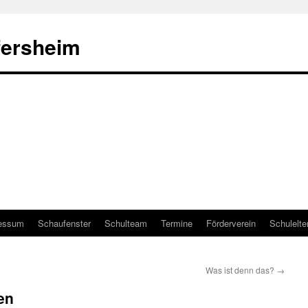
fersheim
essum
Schaufenster
Schulteam
Termine
Förderverein
Schulelte
Was ist denn das?
→
en