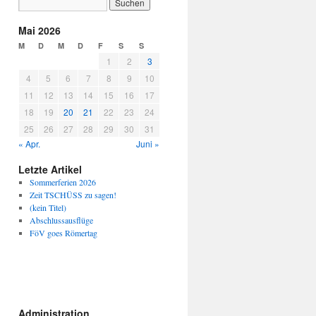
Mai 2026
M
D
M
D
F
S
S
1
2
3
4
5
6
7
8
9
10
11
12
13
14
15
16
17
18
19
20
21
22
23
24
25
26
27
28
29
30
31
« Apr.
Juni »
Letzte Artikel
Sommerferien 2026
Zeit TSCHÜSS zu sagen!
(kein Titel)
Abschlussausflüge
FöV goes Römertag
Administration