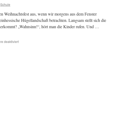
Schule
ßen Weihnachtsfest aus, wenn wir morgens aus dem Fenster
einhessische Hügellandschaft betrachten. Langsam stellt sich die
herkommt? „Wahnsinn!“, hört man die Kinder rufen. Und …
für
e deaktiviert
Weiße
Weihnachten?!