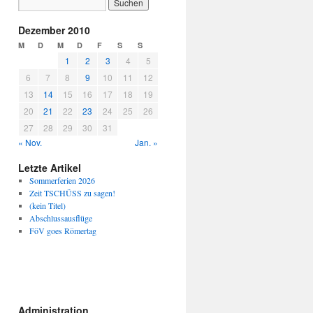
Dezember 2010
M
D
M
D
F
S
S
1
2
3
4
5
6
7
8
9
10
11
12
13
14
15
16
17
18
19
20
21
22
23
24
25
26
27
28
29
30
31
« Nov.
Jan. »
Letzte Artikel
Sommerferien 2026
Zeit TSCHÜSS zu sagen!
(kein Titel)
Abschlussausflüge
FöV goes Römertag
Administration