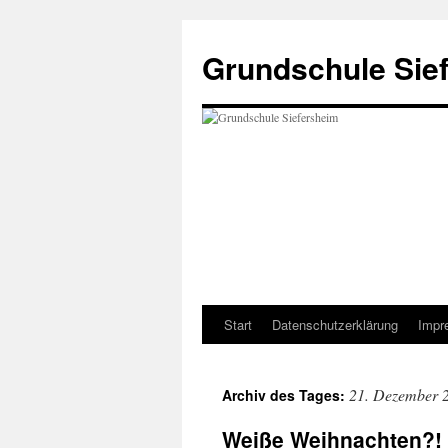
Zum
Inhalt
Grundschule Sie
springen
Start
Datenschutzerklärung
Impr
21. Dezember 
Archiv des Tages:
Weiße Weihnachten?!