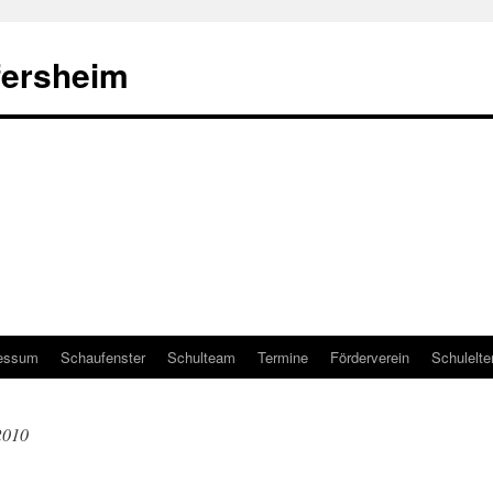
fersheim
essum
Schaufenster
Schulteam
Termine
Förderverein
Schulelte
2010