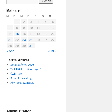
Mai 2012
M
D
M
D
F
S
S
1
2
3
4
5
6
7
8
9
10
11
12
13
14
15
16
17
18
19
20
21
22
23
24
25
26
27
28
29
30
31
« Apr.
Juni »
Letzte Artikel
Sommerferien 2026
Zeit TSCHÜSS zu sagen!
(kein Titel)
Abschlussausflüge
FöV goes Römertag
Administration