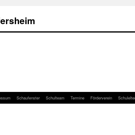
fersheim
essum
Schaufenster
Schulteam
Termine
Förderverein
Schulelte