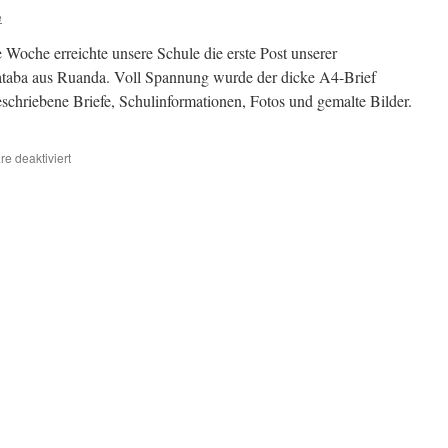
e
se Woche erreichte unsere Schule die erste Post unserer
Gataba aus Ruanda. Voll Spannung wurde der dicke A4-Brief
schriebene Briefe, Schulinformationen, Fotos und gemalte Bilder.
für
e deaktiviert
Post
aus
Ruanda!!!