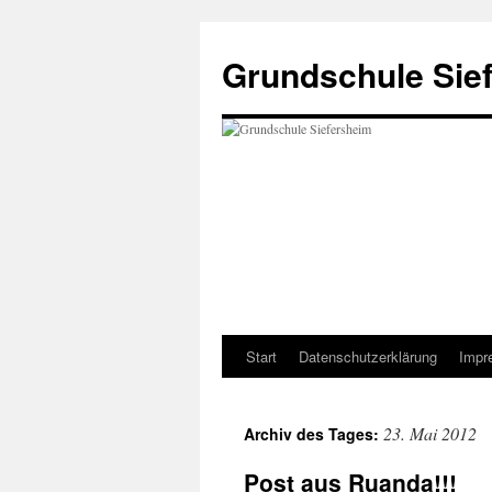
Zum
Inhalt
Grundschule Sie
springen
Start
Datenschutzerklärung
Impr
23. Mai 2012
Archiv des Tages:
Post aus Ruanda!!!