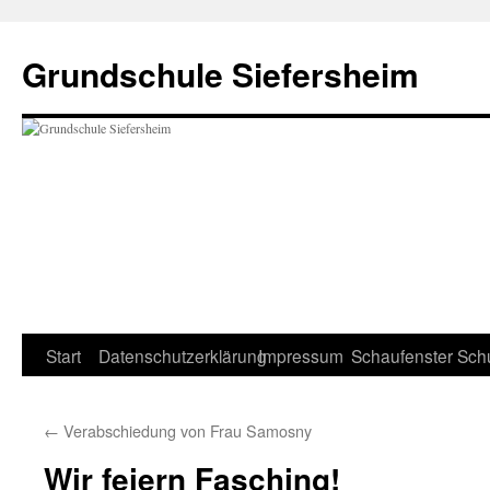
Zum
Inhalt
Grundschule Siefersheim
springen
Start
Datenschutzerklärung
Impressum
Schaufenster
Sch
←
Verabschiedung von Frau Samosny
Wir feiern Fasching!