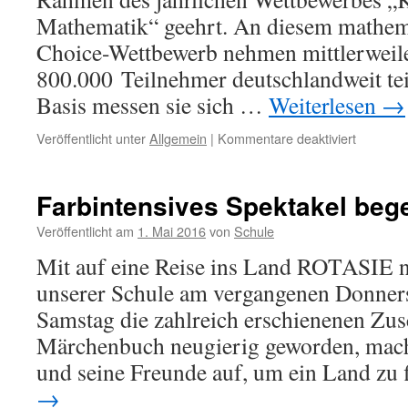
Mathematik“ geehrt. An diesem mathem
Choice-Wettbewerb nehmen mittlerweile
800.000 Teilnehmer deutschlandweit teil
Basis messen sie sich …
Weiterlesen
→
für
Veröffentlicht unter
Allgemein
|
Kommentare deaktiviert
Känguru
der
Mathema
Farbintensives Spektakel beg
Veröffentlicht am
1. Mai 2016
von
Schule
Mit auf eine Reise ins Land ROTASIE n
unserer Schule am vergangenen Donners
Samstag die zahlreich erschienenen Zus
Märchenbuch neugierig geworden, mach
und seine Freunde auf, um ein Land zu
→