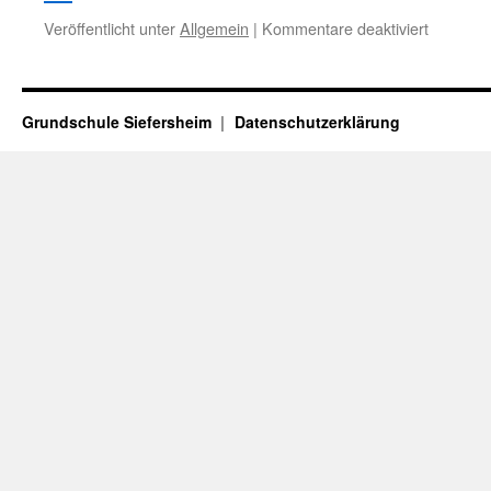
für
Veröffentlicht unter
Allgemein
|
Kommentare deaktiviert
Farbinte
Spektake
begeister
Zuschau
Grundschule Siefersheim
Datenschutzerklärung