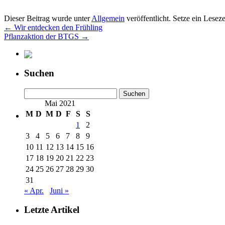
Dieser Beitrag wurde unter
Allgemein
veröffentlicht. Setze ein Lesez
←
Wir entdecken den Frühling
Pflanzaktion der BTGS
→
Suchen
Suchen
nach:
Mai 2021
M
D
M
D
F
S
S
1
2
3
4
5
6
7
8
9
10
11
12
13
14
15
16
17
18
19
20
21
22
23
24
25
26
27
28
29
30
31
« Apr.
Juni »
Letzte Artikel