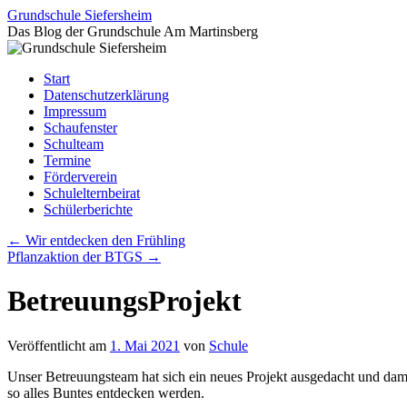
Zum
Grundschule Siefersheim
Inhalt
Das Blog der Grundschule Am Martinsberg
springen
Start
Datenschutzerklärung
Impressum
Schaufenster
Schulteam
Termine
Förderverein
Schulelternbeirat
Schülerberichte
←
Wir entdecken den Frühling
Pflanzaktion der BTGS
→
BetreuungsProjekt
Veröffentlicht am
1. Mai 2021
von
Schule
Unser Betreuungsteam hat sich ein neues Projekt ausgedacht und damit
so alles Buntes entdecken werden.