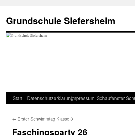
Zum
Inhalt
Grundschule Siefersheim
springen
Start
Datenschutzerklärung
Impressum
Schaufenster
Sch
←
Erster Schwimmtag Klasse 3
Faschingsparty 26