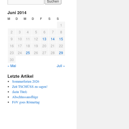
Juni 2014
M
D
M
D
F
S
S
1
2
3
4
5
6
7
8
9
10
11
12
13
14
15
16
17
18
19
20
21
22
23
24
25
26
27
28
29
30
« Mai
Juli »
Letzte Artikel
Sommerferien 2026
Zeit TSCHÜSS zu sagen!
(kein Titel)
Abschlussausflüge
FöV goes Römertag