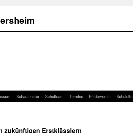
fersheim
essum
Schaufenster
Schulteam
Termine
Förderverein
Schulelte
 zukünftigen Erstklässlern