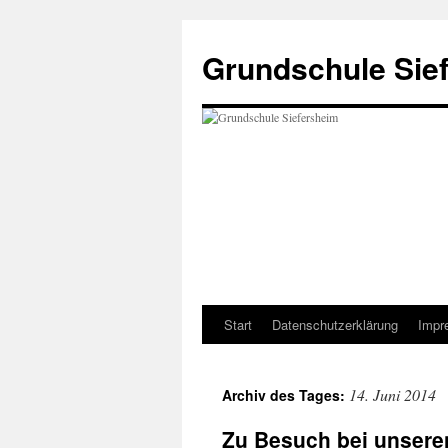
Zum
Inhalt
Grundschule Sie
springen
Start
Datenschutzerklärung
Impr
14. Juni 2014
Archiv des Tages:
Zu Besuch bei unseren