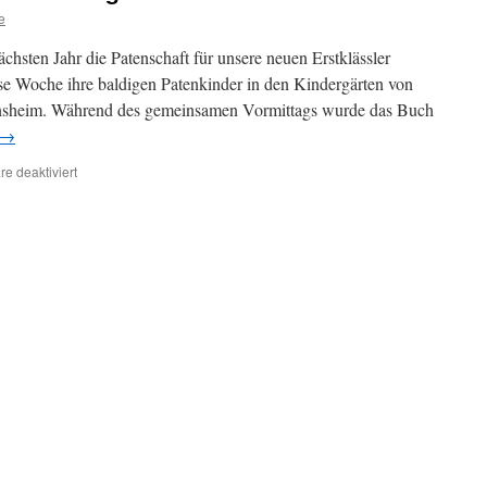
e
ächsten Jahr die Patenschaft für unsere neuen Erstklässler
e Woche ihre baldigen Patenkinder in den Kindergärten von
nsheim. Während des gemeinsamen Vormittags wurde das Buch
→
für
e deaktiviert
Zu
Besuch
bei
unseren
zukünftigen
Erstklässlern