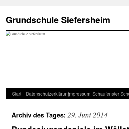
Zum
Inhalt
Grundschule Siefersheim
springen
Start
Datenschutzerklärung
Impressum
Schaufenster
Sch
29. Juni 2014
Archiv des Tages: