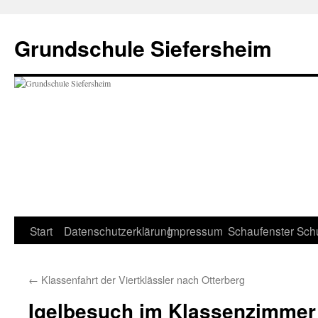
Zum
Inhalt
Grundschule Siefersheim
springen
Start
Datenschutzerklärung
Impressum
Schaufenster
Sch
←
Klassenfahrt der Viertklässler nach Otterberg
Igelbesuch im Klassenzimmer