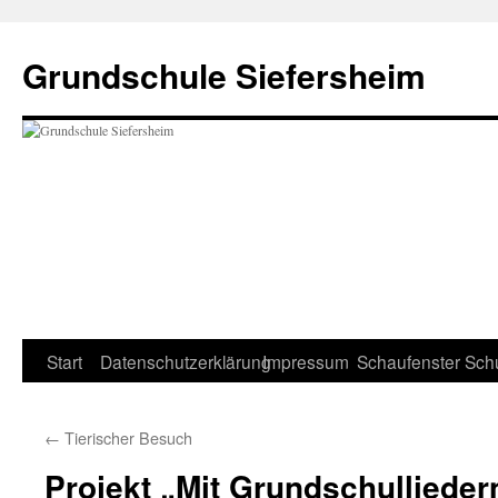
Zum
Inhalt
Grundschule Siefersheim
springen
Start
Datenschutzerklärung
Impressum
Schaufenster
Sch
←
Tierischer Besuch
Projekt „Mit Grundschullieder