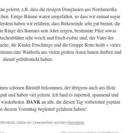
e gelernt, z.B. dass die riesigen Douglasien aus Nordamerika
chen. Einige Bäume waren umgefallen, so dass wir einmal sogar
dem haben wir erfahren, dass Birkenrinde sehr gut brennt, die
e Ringe des Baumes sein Alter zeigen, bestimmte Pilze sowas
uchenblätter sehr weich und frisch essbar sind, der Vater der
he, die Kinder Frischlinge und die Gruppe Rotte heißt + vieles
einsam eine Waldsofa aus vielen großen Ästen bauen durften und
darauf gefrühstückt haben:
inen schönen Bleistift bekommen, der übrigens auch aus Holz
 Spaß und haben viel gelernt. Ich fand es supertoll, spannend und
DANK
s wiederholen.
an alle, die diesen Tag vorbereitet/ geplant
n diesem Vormittag begleitet/ gefahren haben!
öffentlicht. Setze ein Lesezeichen auf den
Permalink
.
alz
Wir wünschen schöne Herbstferien!
→