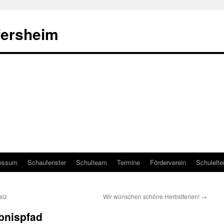
fersheim
essum
Schaufenster
Schulteam
Termine
Förderverein
Schulelte
alz
Wir wünschen schöne Herbstferien!
→
bnispfad