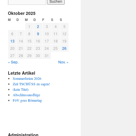
Oktober 2025
M
D
M
D
F
S
S
1
2
3
4
5
6
7
8
9
10
11
12
13
14
15
16
17
18
19
20
21
22
23
24
25
26
27
28
29
30
31
« Sep.
Nov. »
Letzte Artikel
Sommerferien 2026
Zeit TSCHÜSS zu sagen!
(kein Titel)
Abschlussausflüge
FöV goes Römertag
Administration