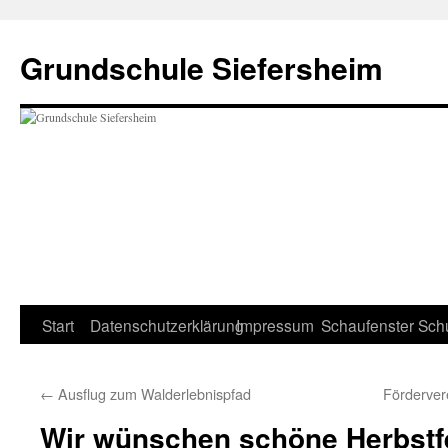
Zum
Inhalt
Grundschule Siefersheim
springen
Start
Datenschutzerklärung
Impressum
Schaufenster
Sch
←
Ausflug zum Walderlebnispfad
Förderver
Wir wünschen schöne Herbstf