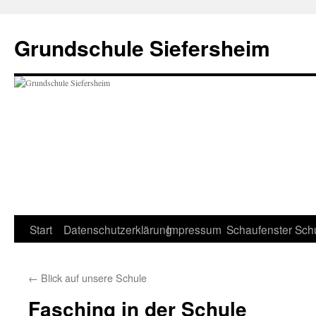
Zum
Inhalt
Grundschule Siefersheim
springen
Start
Datenschutzerklärung
Impressum
Schaufenster
Sch
←
Blick auf unsere Schule
Fasching in der Schule